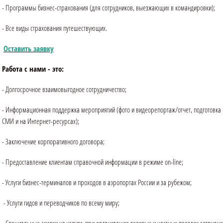
- Программы бизнес-страхования (для сотрудников, выезжающих в командировки);
- Все виды страхования путешествующих.
Оставить заявку
Работа с нами - это:
- Долгосрочное взаимовыгодное сотрудничество;
- Информационная поддержка мероприятий (фото и видеорепортаж/отчет, подготов
СМИ и на Интернет-ресурсах);
- Заключение корпоративного договора;
- Предоставление клиентам справочной информации в режиме on-line;
- Услуги бизнес-терминалов и проходов в аэропортах России и за рубежом;
- Услуги гидов и переводчиков по всему миру;