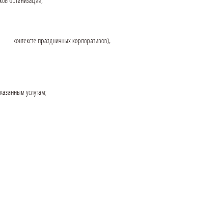
ков организации;
и в контексте праздничных корпоративов),
оказанным услугам;