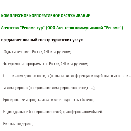
КОМПЛЕКСНОЕ КОРПОРАТИВНОЕ ОБСЛУЖИВАНИЕ
Агентство "Реноме-тур" (ООО Агентство коммуникаций "Реноме")
предлагает полный спектр туристских услуг:
-
Отдых и лечение в России, СНГ и за рубежом;
- Экскурсионные программы по России, СНГ и за рубежом;
- Организация деловых поездок (на выставки, конференции и содействие в их организ
и командировок (обслуживание командировочного бюджета);
- Бронирование и продажа авиа- и железнодорожных билетов;
- Индивидуальное бронирование отелей, трансферов, автомобилей;
- Визовая поддержка;