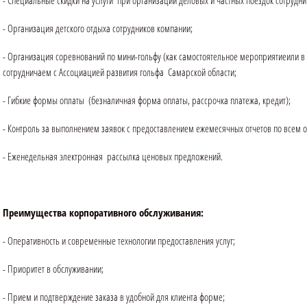
- Специальные скидки на услуги при организации деловых и частных поездок сотрудни
- Организация детского отдыха сотрудников компании;
- Организация соревнований по мини-гольфу (как самостоятельное мероприятиеил
сотрудничаем с Ассоциацией развития гольфа Самарской области;
- Гибкие формы оплаты (безналичная форма оплаты, рассрочка платежа, кредит);
- Контроль за выполнением заявок с предоставлением ежемесячных отчетов по всем 
- Еженедельная электронная рассылка ценовых предложений.
Преимущества корпоративного обслуживания
:
- Оперативность и современные технологии предоставления услуг;
- Приоритет в обслуживании;
- Прием и подтверждение заказа в удобной для клиента форме;