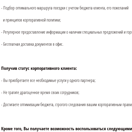
- Подбор оптимального маршрута поездки с учетом бюджета клиента, его пожеланий
и принципов корпоративной политики;
- Регулярное предоставление информации о наличии специальных предложений и г
- Бесплатная доставка документов в офис.
Получив статус корпоративного клиента:
- Вы приобретаете все необходимые услуги у одного партнера;
- Не тратите драгоценное время своих сотрудников;
- Достигаете оптимизации бюджета, строгого следования вашим корпоративным правила
Кроме того, Вы получаете возможность воспользоваться следующими