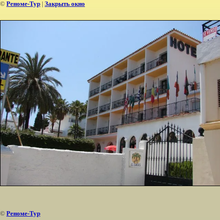
©
Реноме-Тур
|
Закрыть окно
©
Реноме-Тур